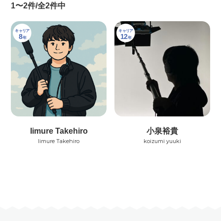
1〜2件/全2件中
キャリア
キャリア
8
12
年
年
Iimure Takehiro
小泉裕貴
Iimure Takehiro
koizumi yuuki